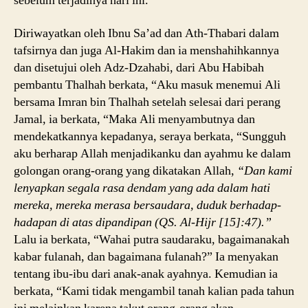
sebelum terjadinya hari ini.”
Diriwayatkan oleh Ibnu Sa’ad dan Ath-Thabari dalam
tafsirnya dan juga Al-Hakim dan ia menshahihkannya
dan disetujui oleh Adz-Dzahabi, dari Abu Habibah
pembantu Thalhah berkata, “Aku masuk menemui Ali
bersama Imran bin Thalhah setelah selesai dari perang
Jamal, ia berkata, “Maka Ali menyambutnya dan
mendekatkannya kepadanya, seraya berkata, “Sungguh
aku berharap Allah menjadikanku dan ayahmu ke dalam
golongan orang-orang yang dikatakan Allah,
“Dan kami
lenyapkan segala rasa dendam yang ada dalam hati
mereka, mereka merasa bersaudara, duduk berhadap-
hadapan di atas dipandipan (QS. Al-Hijr [15]:47).”
Lalu ia berkata, “Wahai putra saudaraku, bagaimanakah
kabar fulanah, dan bagaimana fulanah?” Ia menyakan
tentang ibu-ibu dari anak-anak ayahnya. Kemudian ia
berkata, “Kami tidak mengambil tanah kalian pada tahun