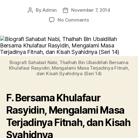
By
Admin
November 7, 2014
Post
Post
author
date
on
No Comments
Biografi
Sahabat
Nabi,
Thalhah
Bin
Ubaidillah
Biografi Sahabat Nabi, Thalhah Bin Ubaidillah Bersama
:
Khulafaur Rasyidin, Mengalami Masa Terjadinya Fitnah,
dan Kisah Syahidnya (Seri 14)
Bersama
Khulafaur
Rasyidin,
Mengalami
F. Bersama Khulafaur
Masa
Rasyidin, Mengalami Masa
Terjadinya
Fitnah,
Terjadinya Fitnah, dan Kisah
dan
Kisah
Syahidnya
Syahidnya