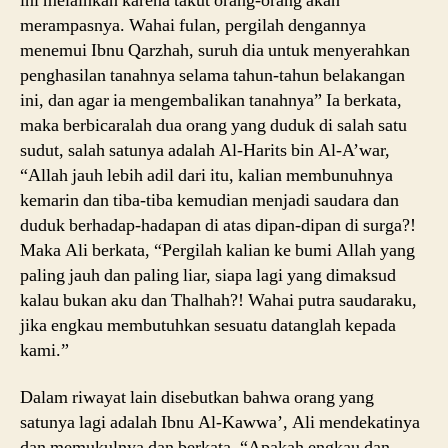
ini melainkan karena takut orang-orang akan
merampasnya. Wahai fulan, pergilah dengannya
menemui Ibnu Qarzhah, suruh dia untuk menyerahkan
penghasilan tanahnya selama tahun-tahun belakangan
ini, dan agar ia mengembalikan tanahnya” Ia berkata,
maka berbicaralah dua orang yang duduk di salah satu
sudut, salah satunya adalah Al-Harits bin Al-A’war,
“Allah jauh lebih adil dari itu, kalian membunuhnya
kemarin dan tiba-tiba kemudian menjadi saudara dan
duduk berhadap-hadapan di atas dipan-dipan di surga?!
Maka Ali berkata, “Pergilah kalian ke bumi Allah yang
paling jauh dan paling liar, siapa lagi yang dimaksud
kalau bukan aku dan Thalhah?! Wahai putra saudaraku,
jika engkau membutuhkan sesuatu datanglah kepada
kami.”
Dalam riwayat lain disebutkan bahwa orang yang
satunya lagi adalah Ibnu Al-Kawwa’, Ali mendekatinya
dan memukulnya dan berkata, “Apakah engkau dan