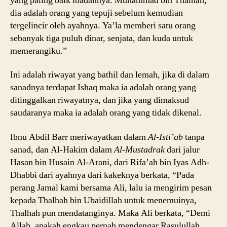
yang paling baik ibadahnya: Muhammad bin Thalhah,
dia adalah orang yang tepuji sebelum kemudian
tergelincir oleh ayahnya. Ya’la memberi satu orang
sebanyak tiga puluh dinar, senjata, dan kuda untuk
memerangiku.”
Ini adalah riwayat yang bathil dan lemah, jika di dalam
sanadnya terdapat Ishaq maka ia adalah orang yang
ditinggalkan riwayatnya, dan jika yang dimaksud
saudaranya maka ia adalah orang yang tidak dikenal.
Ibnu Abdil Barr meriwayatkan dalam
Al-Isti’ab
tanpa
sanad, dan Al-Hakim dalam
Al-Mustadrak
dari jalur
Hasan bin Husain Al-Arani, dari Rifa’ah bin Iyas Adh-
Dhabbi dari ayahnya dari kakeknya berkata, “Pada
perang Jamal kami bersama Ali, lalu ia mengirim pesan
kepada Thalhah bin Ubaidillah untuk menemuinya,
Thalhah pun mendatanginya. Maka Ali berkata, “Demi
Allah, apakah engkau pernah mendengar Rasulullah